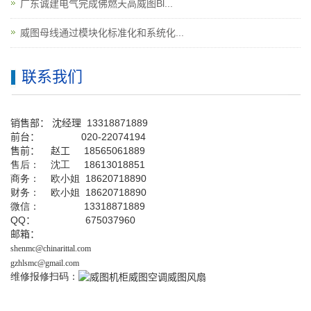
广东诚建电气完成佛燃天高威图Bl...
威图母线通过模块化标准化和系统化...
联系我们
销售部：
沈经理
13318871889
前台
：
020-22074194
售前： 赵工
18565061889
售后： 沈工 18613018851
商务： 欧小姐 18620718890
财务： 欧小姐 18620718890
微信： 13318871889
QQ
： 675037960
邮箱：
shenmc@chinarittal.com
gzhlsmc@gmail.com
维修报修扫码：