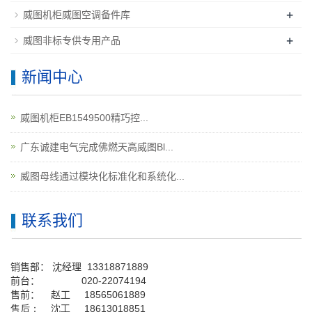
+
威图机柜威图空调备件库
+
威图非标专供专用产品
新闻中心
威图机柜EB1549500精巧控...
广东诚建电气完成佛燃天高威图Bl...
威图母线通过模块化标准化和系统化...
联系我们
销售部：
沈经理
13318871889
前台
：
020-22074194
售前： 赵工
18565061889
售后： 沈工 18613018851