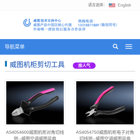
语言选择：
导航菜单
Toggl
navig
威图机柜剪切工具
按人气
AS4054600威图机柜对角切线
AS4054750威图机柜电子对角
钳--威图空调威图风扇
切线钳--威图空调威图风扇