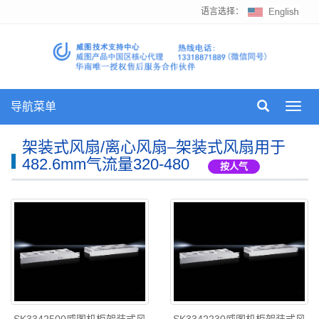
语言选择：
导航菜单
Toggl
navig
架装式风扇/离心风扇–架装式风扇用于
482.6mm气流量320-480
按人气