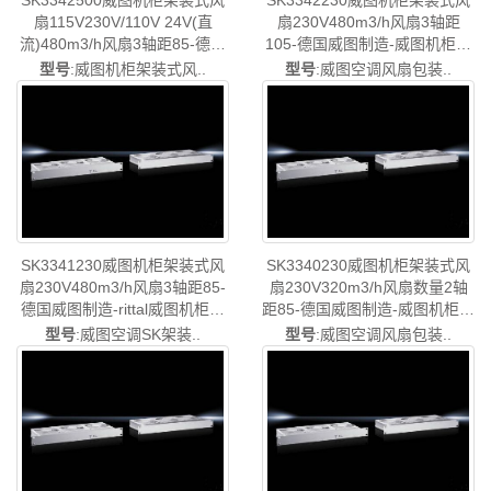
SK3342500威图机柜架装式风
SK3342230威图机柜架装式风
扇115V230V/110V 24V(直
扇230V480m3/h风扇3轴距
流)480m3/h风扇3轴距85-德国
105-德国威图制造-威图机柜空
威图制造-威图机柜空调维修威
调维修威图电柜威图母线威图
型号
:威图机柜架装式风..
型号
:威图空调风扇包装..
图电柜威图母线威图风扇威图
风扇威图售后SK3342.230
售后SK3342.500
SK3341230威图机柜架装式风
SK3340230威图机柜架装式风
扇230V480m3/h风扇3轴距85-
扇230V320m3/h风扇数量2轴
德国威图制造-rittal威图机柜威
距85-德国威图制造-威图机柜空
图空调维修威图电柜威图风扇
调维修威图电柜威图母线威图
型号
:威图空调SK架装..
型号
:威图空调风扇包装..
威图PDU威图配件威图售后
风扇威图售后SK3340.230
SK3341.230