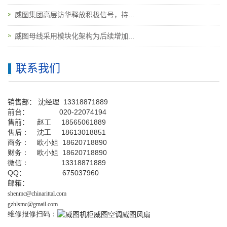
威图集团高层访华释放积极信号，持...
威图母线采用模块化架构为后续增加...
联系我们
销售部：
沈经理
13318871889
前台
：
020-22074194
售前： 赵工
18565061889
售后： 沈工 18613018851
商务： 欧小姐 18620718890
财务： 欧小姐 18620718890
微信： 13318871889
QQ
： 675037960
邮箱：
shenmc@chinarittal.com
gzhlsmc@gmail.com
维修报修扫码：