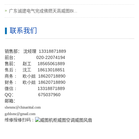
广东诚建电气完成佛燃天高威图Bl...
联系我们
销售部：
沈经理
13318871889
前台
：
020-22074194
售前： 赵工
18565061889
售后： 沈工 18613018851
商务： 欧小姐 18620718890
财务： 欧小姐 18620718890
微信： 13318871889
QQ
： 675037960
邮箱：
shenmc@chinarittal.com
gzhlsmc@gmail.com
维修报修扫码：