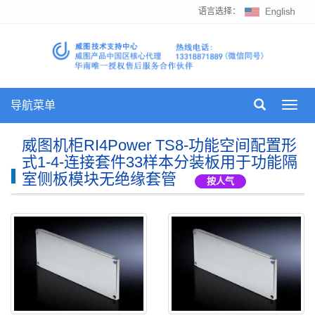
语言选择：
导航菜单
Toggl
navig
威图机柜RI4Power TS8-功能空间配置形
式1-4-连接套件33样本分装板用于功能隔
室侧板模块无绝缘套管
按人气