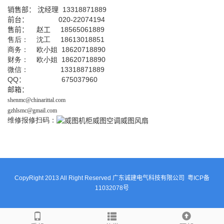
销售部：
沈经理
13318871889
前台
：
020-22074194
售前： 赵工
18565061889
售后： 沈工 18613018851
商务： 欧小姐 18620718890
财务： 欧小姐 18620718890
微信： 13318871889
QQ
： 675037960
邮箱：
shenmc@chinarittal.com
gzhlsmc@gmail.com
维修报修扫码：
CopyRight 2013 All Right Reserved 广东诚建电气科技有限公司
粤ICP备
11032078号