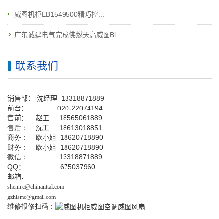
威图机柜EB1549500精巧控...
广东诚建电气完成佛燃天高威图Bl...
联系我们
销售部：
沈经理
13318871889
前台
：
020-22074194
售前： 赵工
18565061889
售后： 沈工 18613018851
商务： 欧小姐 18620718890
财务： 欧小姐 18620718890
微信： 13318871889
QQ
： 675037960
邮箱：
shenmc@chinarittal.com
gzhlsmc@gmail.com
维修报修扫码：