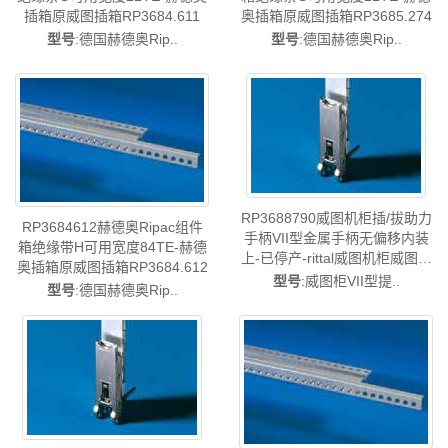
插箱原威图插箱RP3684.611
奥插箱原威图插箱RP3685.274
型号
:德国赫德奥Rip..
型号
:德国赫德奥Rip..
RP3688790威图机柜插/拔助力
RP3684612赫德奥Ripac组件
手柄VII型金属手柄无偏移内装
箱绝缘带H可用宽度84TE-赫德
上-已停产-rittal威图机柜威图空
奥插箱原威图插箱RP3684.612
调维修威图电柜威图风扇威图
型号
:威图柜VII型提..
型号
:德国赫德奥Rip..
PDU威图配件威图售后
RP3688.790