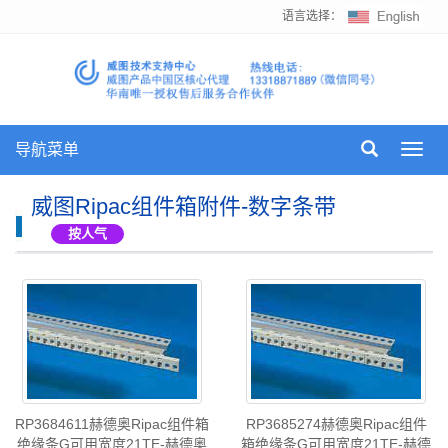
语言选择：
导航菜单
Toggl
navig
威图Ripac组件箱附件-数字条带
按人气
RP3684611赫德奥Ripac组件箱
RP3685274赫德奥Ripac组件
绝缘条G可用宽度21TE-赫德奥
箱绝缘条G可用宽度21TE-赫德