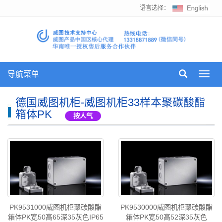
语言选择：
导航菜单
Toggl
navig
德国威图机柜-威图机柜33样本聚碳酸酯
箱体PK
按人气
PK9531000威图机柜聚碳酸酯
PK9530000威图机柜聚碳酸酯
箱体PK宽50高65深35灰色IP65
箱体PK宽50高52深35灰色