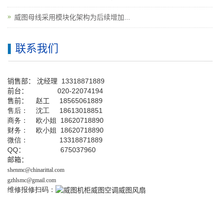
威图母线采用模块化架构为后续增加...
联系我们
销售部：
沈经理
13318871889
前台
：
020-22074194
售前： 赵工
18565061889
售后： 沈工 18613018851
商务： 欧小姐 18620718890
财务： 欧小姐 18620718890
微信： 13318871889
QQ
： 675037960
邮箱：
shenmc@chinarittal.com
gzhlsmc@gmail.com
维修报修扫码：