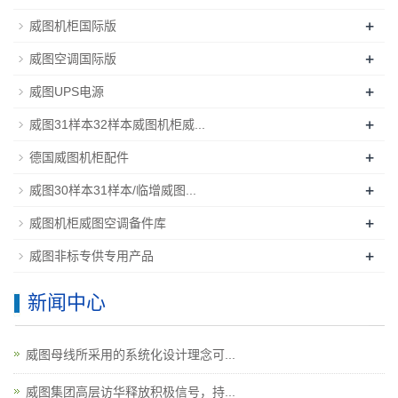
+
威图机柜国际版
+
威图空调国际版
+
威图UPS电源
+
威图31样本32样本威图机柜威...
+
德国威图机柜配件
+
威图30样本31样本/临增威图...
+
威图机柜威图空调备件库
+
威图非标专供专用产品
新闻中心
威图母线所采用的系统化设计理念可...
威图集团高层访华释放积极信号，持...