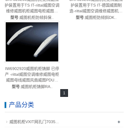
护装置用于TS IT-rittal威图空调
护装置用于TS IT-德国威图制
维修威图机柜威图电柜威图风
造-rittal威图空调维修威图机柜
扇威图PDU威图配件威图售后
威图电柜威图风扇威图PDU威
型号
:威图机柜防倾斜保..
型号
:威图柜防倾斜DK..
DK7825.260
图配件威图售后DK7825.250
IW6902920威图机柜铸脚 已停
产 -rittal威图空调维修威图电柜
威图母线威图风扇威图PDU威
图售后IW6902.920
型号
:威图机柜铸脚RA..
1
产品分类
+
威图机柜VXIT网孔门7035...