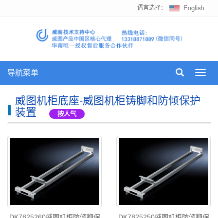
语言选择：
导航菜单
Toggl
navig
威图机柜底座-威图机柜铸脚和防倾保护
装置
按人气
DK7825260威图机柜防倾翻保
DK7825250威图机柜防倾翻保