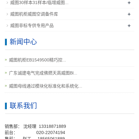
+
威图30样本31样本/临增威图...
+
威图机柜威图空调备件库
+
威图非标专供专用产品
新闻中心
威图机柜EB1549500精巧控...
广东诚建电气完成佛燃天高威图Bl...
威图母线通过模块化标准化和系统化...
联系我们
销售部：
沈经理
13318871889
前台
：
020-22074194
售前： 赵工
18565061889