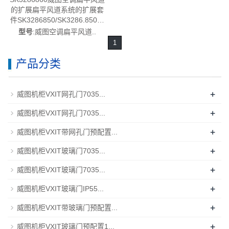
的扩展扁平风道系统的扩展套
件SK3286850/SK3286.850用
于机柜在宽度深度以及高度上
型号
:威图空调扁平风道..
的长度补偿-德国威图制造-威图
1
机柜空调维修威图电柜威图母
线威图风扇威图售后
产品分类
SK3286.860
+
威图机柜VXIT网孔门7035...
+
威图机柜VXIT网孔门7035...
+
威图机柜VXIT带网孔门预配置...
+
威图机柜VXIT玻璃门7035...
+
威图机柜VXIT玻璃门7035...
+
威图机柜VXIT玻璃门IP55...
+
威图机柜VXIT带玻璃门预配置...
+
威图机柜VXIT玻璃门预配置1...