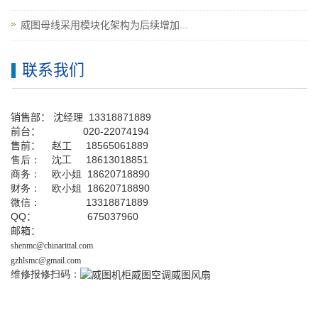
威图母线采用模块化架构为后续增加...
联系我们
销售部：
沈经理
13318871889
前台
：
020-22074194
售前： 赵工
18565061889
售后： 沈工 18613018851
商务： 欧小姐 18620718890
财务： 欧小姐 18620718890
微信： 13318871889
QQ
： 675037960
邮箱：
shenmc@chinarittal.com
gzhlsmc@gmail.com
维修报修扫码：