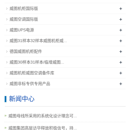
+
威图机柜国际版
+
威图空调国际版
+
威图UPS电源
+
威图31样本32样本威图机柜威...
+
德国威图机柜配件
+
威图30样本31样本/临增威图...
+
威图机柜威图空调备件库
+
威图非标专供专用产品
新闻中心
威图母线所采用的系统化设计理念可...
威图集团高层访华释放积极信号，持...