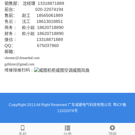
销售部：
沈经理
13318871889
前台
：
020-22074194
售前： 赵工
18565061889
售后： 沈工 18613018851
商务： 欧小姐 18620718890
财务： 欧小姐 18620718890
微信： 13318871889
QQ
： 675037960
邮箱：
shenmc@chinarittal.com
gzhlsmc@gmail.com
维修报修扫码：
CopyRight 2013 All Right Reserved 广东诚建电气科技有限公司
粤ICP备
11032078号
手机
分类
顶部